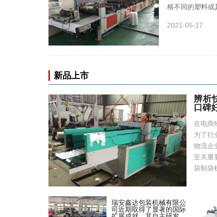
格不同的塑料或
2021-05-17
新品上市
辨析
口碑
在电商
为了行
物流企
至关重
袋制袋
瑞安鑫达包装机械有限公
司近期取得了显著的国际
扩展成就，其自主研发的