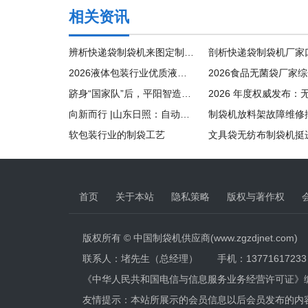
相关资讯
辨析快递袋制袋机来图定制价格，口碑好的供应商哪家靠
2026液体包装行业优质液体包装袋厂家推荐榜
跻身“国家队”后，平阳智造如何追新提质
向新而行 |山东日照：自动化赋能产能翻番
软包装行业的制袋工艺
文具袋无纺布制袋机挺
首页
关于本站
隐私策略
版权与著作权
版权所有 © 中国制袋机供应商(www.zgzdjnet.com)
联系人：堵先生（总经理） 手机：13771617233 电话
《中华人民共和国电信与信息服务业务经营许可证》
友情提示：本站所展示的会员信息以后会员发布的内