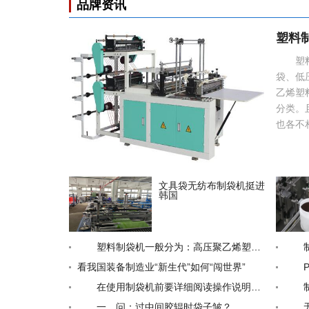
品牌资讯
塑料
塑料制
袋、低
乙烯塑
分类。
也各不相
文具袋无纺布制袋机挺进
韩国
塑料制袋机一般分为：高压聚乙烯塑料袋、低压聚乙烯塑料袋
看我国装备制造业“新生代”如何“闯世界”
在使用制袋机前要详细阅读操作说明，必要时请直接致电厂家
一、问：过中间胶辊时袋子皱？ 答：1.背封冷却效