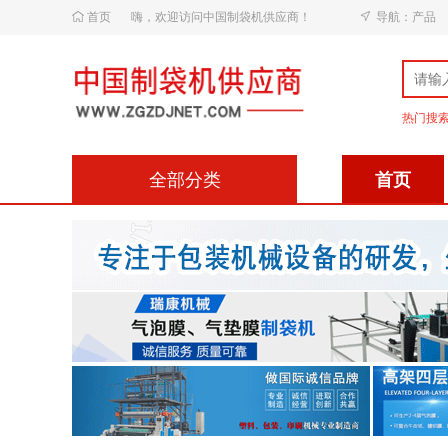
首页
嗨，欢迎访问中国制袋机供应商！
导航：
产品
热门搜
全部分类
首页