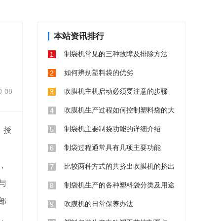
本站资讯排行
制袋机常见的三种故障及排除方法
1
如何辨别塑料袋的优劣
2
-08
吹膜机主机启动必须要注意的步骤
3
吹膜机生产过程如何控制塑料袋的大
4
制袋机主要制袋功能的详细介绍
5
，授
制袋过程通常具有几项主要功能
6
，
比较两种方式的共挤出吹膜机的挤出
7
与
制袋机生产的各种塑料袋分类及用途
8
部
吹膜机的日常保养办法
9
，