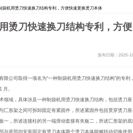
得制袋机用烫刀快速换刀结构专利，方便快速更换烫刀本体
用烫刀快速换刀结构专利，方便
发布日期：2025-10
限公司取得一项名为“一种制袋机用烫刀快速换刀结构”的专利
1 月。
领域，具体涉及一种制袋机用烫刀快速换刀结构，包括烫刀座
与匚形架之间可拆卸固定有紧固件，所述紧固件包括贯穿烫刀座
板一，所述连接柱的另一端滑动套接有夹板二，所述匚形架的底
部与底部均安装固定有烫刀本体两个烫刀本体能够转动切换使用