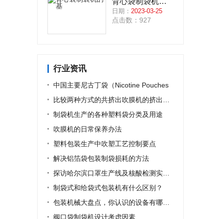
背心袋制袋机的基
日期：
2023-03-25
点击数：927
行业资讯
中国主要尼古丁袋（Nicotine Pouches
比较两种方式的共挤出吹膜机的挤出量控制
制袋机生产的各种塑料袋分类及用途
吹膜机的日常保养办法
塑料包装生产中吹塑工艺控制要点
解决铝箔袋包装制袋损耗的方法
探访哈尔滨口罩生产线及核酸检测实验室：闭环管理 高
制袋式和给袋式包装机有什么区别？
包装机械大盘点，你认识的设备有哪些？
阀口袋制袋机设计考虑因素