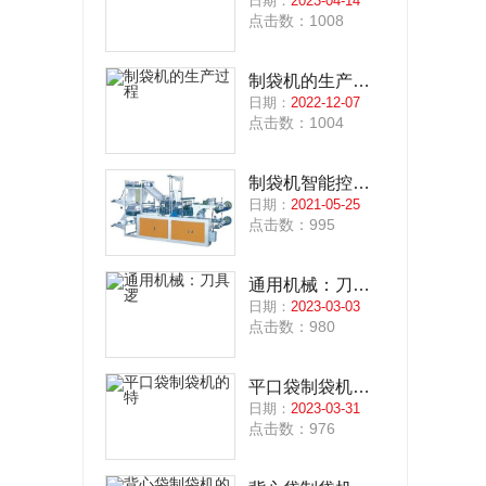
日期：
2023-04-14
点击数：1008
制袋机的生产过程
日期：
2022-12-07
点击数：1004
制袋机智能控制确
日期：
2021-05-25
点击数：995
通用机械：刀具逻
日期：
2023-03-03
点击数：980
平口袋制袋机的特
日期：
2023-03-31
点击数：976