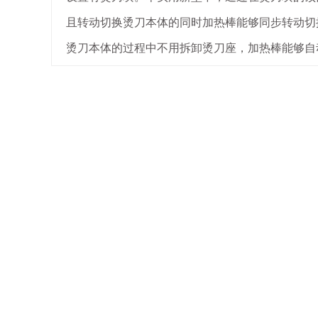
且转动切换烫刀本体的同时加热棒能够同步转动切
烫刀本体的过程中不用拆卸烫刀座，加热棒能够自