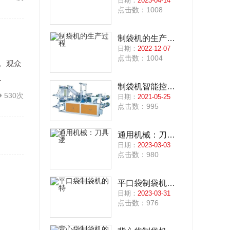
日期：
2023-04-14
点击数：1008
制袋机的生产过程
日期：
2022-12-07
点击数：1004
办。观众
.
制袋机智能控制确
530次
日期：
2021-05-25
点击数：995
通用机械：刀具逻
日期：
2023-03-03
点击数：980
平口袋制袋机的特
日期：
2023-03-31
点击数：976