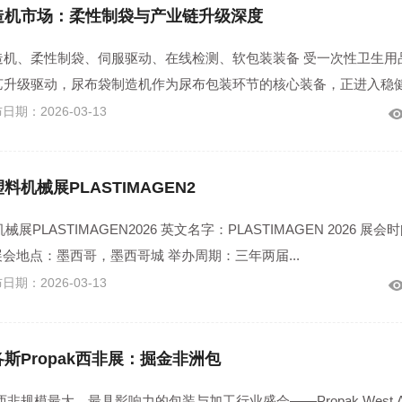
制造机市场：柔性制袋与产业链升级深度
造机、柔性制袋、伺服驱动、在线检测、软包装装备 受一次性卫生用
艺升级驱动，尿布袋制造机作为尿布包装环节的核心装备，正进入稳
 调研数据显示，2025 年全球尿布袋制造机市场销售额达 28.56 亿元，预
日期：2026-03-13
料机械展PLASTIMAGEN2
LASTIMAGEN2026 英文名字：PLASTIMAGEN 2026 展会时间：
2026年11月10日-13日 展会地点：墨西哥，墨西哥城 举办周期：三年两届...
日期：2026-03-13
各斯Propak西非展：掘金非洲包
西非规模最大、最具影响力的包装与加工行业盛会——Propak West Afr