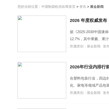
您的当前位置：
中国制袋机供应商首页
>
资讯
> 展会新闻
2026 年度权威
据《2025-2030
12.7%，其中果酱、
量、定制化能力等差异
所属类别：展会新闻
发布
需求，尤其是果酱生产场景
2026年行业内排
在塑料包装行业，四边
化、家电等领域产品包
择具备专业实力与高性
所属类别：展会新闻
发布
红塑业”），从核心特性、