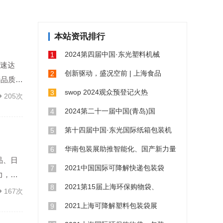
本站资讯排行
2024第四届中国·东光塑料机械
1
增速达
创新驱动，盛况空前 | 上海食品
2
产品质
swop 2024观众预登记火热
3
袋采购
205次
2024第二十一届中国(青岛)国
4
第十四届中国·东光国际纸箱包装机
5
华南包装展助推智能化、国产新力量
6
品、日
2021中国国际可降解快递包装袋
7
力，选
2021第15届上海环保购物袋、
8
“墨胶
167次
2021上海可降解塑料包装袋展
9