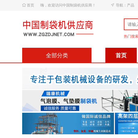
首页
嗨，欢迎访问中国制袋机供应商！
导航：
产品
热门搜
全部分类
首页